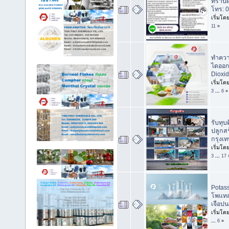
ทราบผ
โทร: 
เริ่มโด
11
»
ทำความ
ไดออก
Dioxid
เริ่มโด
3
...
6
»
รับทุบต
ปลูกสร
กรุงเ
เริ่มโด
3
...
17
Potass
โพแทส
เจือปน
เริ่มโด
...
6
»