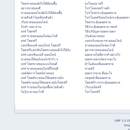
โพสขายของยังไงให้มีคนซื้อ
ลงโฆษณาฟรี
อยากขายของดี
โปรโมทเพจร้านค้า
ขายของออนไลน์ยังไงให้มีคนซื้อ
โปรโมทกระตุ้นยอดขาย
ขายสินค้าไม่สต๊อกสินค้า
โปรโมทฟรีออนไลน์กระตุ้นยอดขา
เริ่มขายของออนไลน์
โพสกระตุ้นยอดขาย
รับทำ seo ด่วน
วิธีกระตุ้นยอดขาย เซลล์
smf โพสฟรี
วิธีแก้ปัญหายอดขายตก
smf ขายของออนไลน์อะไรดี
เริ่มต้นขายของ
smf โพสฟรี
แหล่งรับของมาขายออนไลน์
แคปชั่นแม่ค้าออนไลน์ โพสฟรี
ขายของออนไลน์อะไรดี
โพสฟรีแคปชั่นโพสขายของยังไงให้ปัง
อยากขายของออนไลน์
smf แคปชั่นแม่ค้าออนไลน์
ยอดขายไม่ดีควรทำอย่างไร
ขายของให้ออร์เดอร์เข้ารัว ๆ
ยอดขายตกเกิดจากอะไร
smf โพสขายของแบบไหนดี
ทำไมต้องเพิ่มยอดขาย
smf ขายของออนไลน์ที่ไหนดี
ขายฟรี
เทคนิคการโพสต์ขายของ
ยอดการขาย คืออะไร
smf โพสต์ขายของให้ยอดขายปัง
กลยุทธ์เพิ่มยอดขาย
โพสต์ขายของให้ยอดขายปังโพสฟรี
โพสฟรีการกระตุ้นยอดขาย
smf ขายของในกลุ่มซื้อขายสินค้า
เว็บบอร์ดฟรี
ไม่รู้จะขายอะไรดี
โปรโมทฟรี
SMF 2.0.1
Simp
S