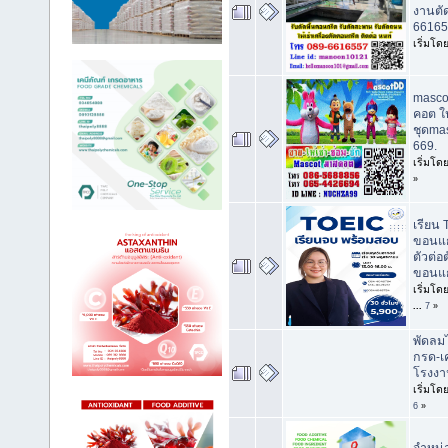
งานตั
66165
เริ่มโด
masco
คอต ให
ชุดma
669.
เริ่มโด
»
เรียน T
ขอนแก
ตัวต่อ
ขอนแ
เริ่มโด
...
7
»
พัดลม
กรด-เ
โรงงา
เริ่มโด
6
»