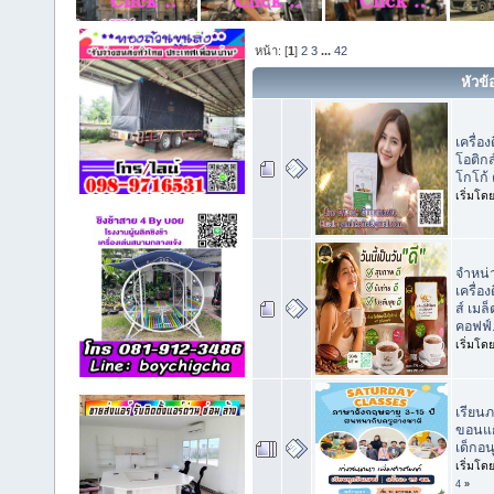
หน้า: [
1
]
2
3
...
42
หัวข้
เครื่อ
โอติกส
โกโก้ 
เริ่มโด
จำหน่า
เครื่อ
ส์ เมล
คอฟฟ์
เริ่มโด
เรียนภ
ขอนแก่
เด็กอ
เริ่มโด
4
»