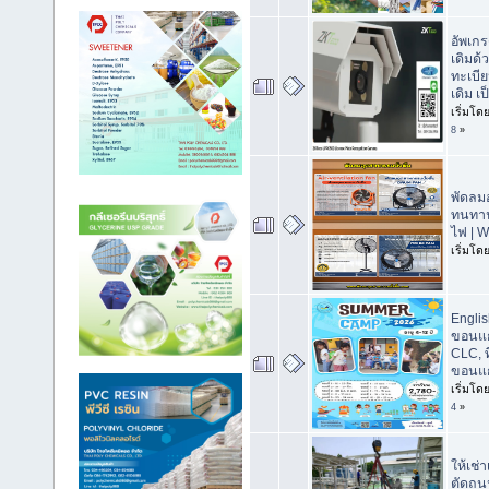
อัพเก
เดิมด้
ทะเบี
เดิม เ
เริ่มโด
8
»
พัดลมอ
ทนทาน
ไฟ | 
เริ่มโด
Engli
ขอนแก่
CLC, ท
ขอนแ
เริ่มโด
4
»
ให้เช่
ตัดถน