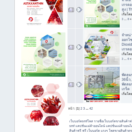
จำหน่
เกรดอ
สูง | 
เริ่มโด
3
...
8
»
จำหน่
ออกไซ
Dioxid
เกรดอ
เริ่มโด
3
...
6
»
พัดลม
36นิ้ว
พัดลม
เกร็ด
เริ่มโด
หน้า: [
1
]
2
3
...
42
เว็บบอร์ดsmfโพส รายชื่อเว็บบอร์ดขายสินค้าฟ
smf แคปชั่นแม่ค้าออนไลน์ แคปชั่นแม่ค้าออนไล
สินค้าฟรี ฟรี เว็บบอร์ด แรงๆ โพสขายสินค้าต