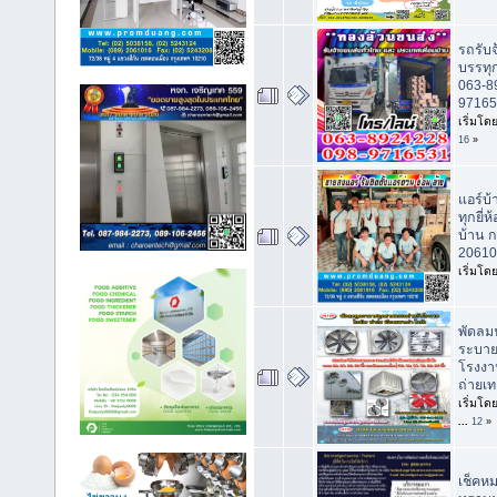
รถรับ
บรรทุ
063-8
97165
เริ่มโด
16
»
แอร์บ
ทุกยี่
บ้าน 
20610
เริ่มโด
พัดลมฟ
ระบายอ
โรงงา
ถ่ายเท
เริ่มโด
...
12
»
เช็คห